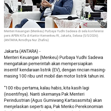
Menteri Keuangan (Menkeu) Purbaya Yudhi Sadewa di sela konferensi
pers APBN KiTa di Kantor Kemenkeu RI, Jakarta, Selasa (5/5/2026).
(ANTARA/Arnidhya Nur Zhafira)
Jakarta (ANTARA) -
Menteri Keuangan (Menkeu) Purbaya Yudhi Sadewa
mengatakan pemerintah akan mempersiapkan
insentif kendaraan listrik (EV), dengan rincian masing-
masing 100 ribu unit mobil dan motor listrik tahun ini.
“100 ribu pertama, kalau habis, kita kasih lagi
(insentifnya). Nanti skemanya Pak Menteri
Perindustrian (Agus Gumiwang Kartasasmita) akan
menjelaskan seperti apa, Pak Menko Perekonomian