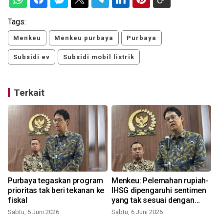
Tags:
Menkeu
Menkeu purbaya
Purbaya
Subsidi ev
Subsidi mobil listrik
Terkait
Purbaya tegaskan program
Menkeu: Pelemahan rupiah-
prioritas tak beri tekanan ke
IHSG dipengaruhi sentimen
fiskal
yang tak sesuai dengan
fundamental ekonomi RI
Sabtu, 6 Juni 2026
Sabtu, 6 Juni 2026
S