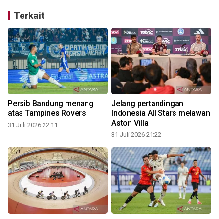
Terkait
Persib Bandung menang
Jelang pertandingan
atas Tampines Rovers
Indonesia All Stars melawan
Aston Villa
31 Juli 2026 22:11
31 Juli 2026 21:22
3