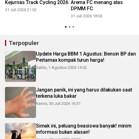
Kejurnas Track Cycling 2026
Arema FC menang atas
DPMM FC
31 Juli 2026 21:02
31 Juli 2026 18:03
3
Terpopuler
Update Harga BBM 1 Agustus: Bensin BP dan
Pertamax kompak turun harga!
Sabtu, 1 Agustus 2026 14:52
Jangan panik, ini yang harus dilakukan saat
terkena luka bakar
Kamis, 30 Juli 2026 16:31
Simak ini, peluang beasiswa banyak! minim
informasi bukan alasan!