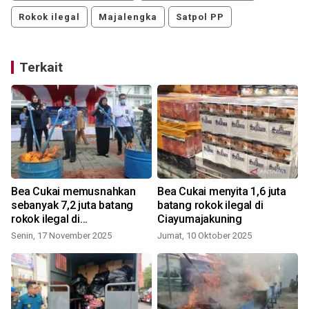
Rokok ilegal
Majalengka
Satpol PP
Terkait
Bea Cukai memusnahkan
Bea Cukai menyita 1,6 juta
sebanyak 7,2 juta batang
batang rokok ilegal di
rokok ilegal di
Ciayumajakuning
Ciayumajakuning
Senin, 17 November 2025
Jumat, 10 Oktober 2025
J