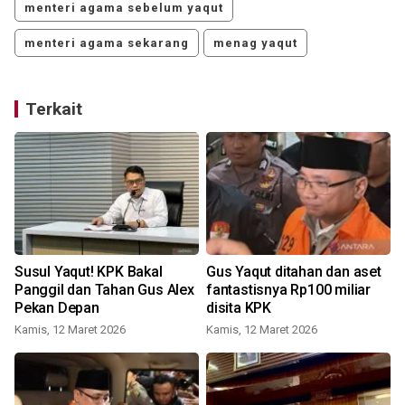
menteri agama sebelum yaqut
menteri agama sekarang
menag yaqut
Terkait
Susul Yaqut! KPK Bakal
Gus Yaqut ditahan dan aset
Panggil dan Tahan Gus Alex
fantastisnya Rp100 miliar
Pekan Depan
disita KPK
S
Kamis, 12 Maret 2026
Kamis, 12 Maret 2026