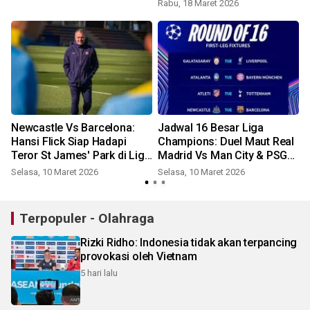
Melaju Mulus
Rabu, 18 Maret 2026
K
Newcastle Vs Barcelona:
Jadwal 16 Besar Liga
Hansi Flick Siap Hadapi
Champions: Duel Maut Real
Teror St James' Park di Liga
Madrid Vs Man City & PSG
Champions!
Vs Chelsea!
Selasa, 10 Maret 2026
Selasa, 10 Maret 2026
R
Terpopuler - Olahraga
Rizki Ridho: Indonesia tidak akan terpancing
provokasi oleh Vietnam
5 hari lalu