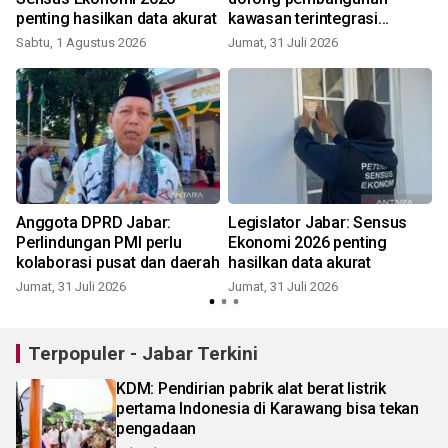
penting hasilkan data akurat
kawasan terintegrasi
Sekolah Rakyat
Sabtu, 1 Agustus 2026
Jumat, 31 Juli 2026
S
Anggota DPRD Jabar:
Legislator Jabar: Sensus
Perlindungan PMI perlu
Ekonomi 2026 penting
kolaborasi pusat dan daerah
hasilkan data akurat
Jumat, 31 Juli 2026
Jumat, 31 Juli 2026
J
Terpopuler - Jabar Terkini
KDM: Pendirian pabrik alat berat listrik
pertama Indonesia di Karawang bisa tekan
pengadaan