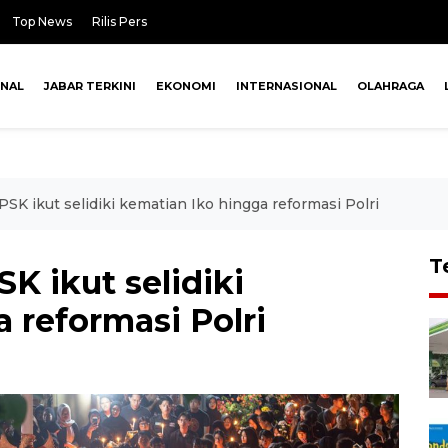
Top News
Rilis Pers
ONAL
JABAR TERKINI
EKONOMI
INTERNASIONAL
OLAHRAGA
K ikut selidiki kematian Iko hingga reformasi Polri
T
K ikut selidiki
 reformasi Polri