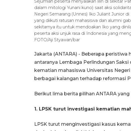
Sejumlah peserta menyalakan lilin di sekitar 
dalam mitologi Yunani kuno) saat aksi solidar
Negeri Semarang (Unnes) Iko Juliant Junior di
yang diikuti ratusan mahasiswa dan alumni ga
sekitarnya itu untuk mendoakan Iko yang dinil
peserta aksi unjuk rasa di Indonesia yang me
FOTO/Aji Styawan/bar
Jakarta (ANTARA) - Beberapa peristiwa h
antaranya Lembaga Perlindungan Saksi 
kematian mahasiswa Universitas Negeri S
berbagai kalangan terhadap reformasi Po
Berikut lima berita pilihan ANTARA yang
1. LPSK turut investigasi kematian 
LPSK turut menginvestigasi kasus kemat