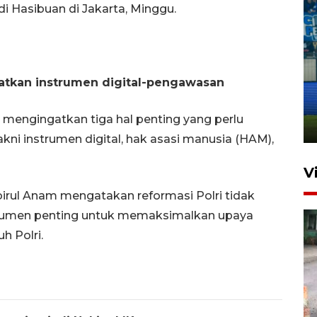
di Hasibuan di Jakarta, Minggu.
Penutupan latihan bela negara
ngatkan instrumen digital-pengawasan
dan manajerial SPPI di
Balikpapan
 mengingatkan tiga hal penting yang perlu
31 Juli 2026 18:01
kni instrumen digital, hak asasi manusia (HAM),
V
ul Anam mengatakan reformasi Polri tidak
instrumen penting untuk memaksimalkan upaya
h Polri.
Pigai: Penangkapan begal