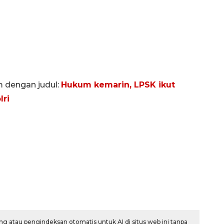
m dengan judul:
Hukum kemarin, LPSK ikut
lri
Ekspedisi Rupiah Berdaulat
2026 sambangi Papua
2026-08-06 13:15:00
g atau pengindeksan otomatis untuk AI di situs web ini tanpa