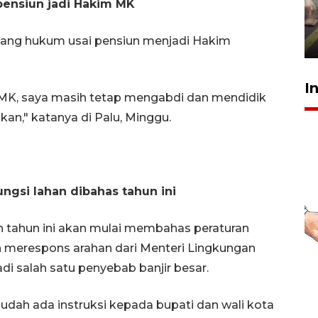
tetap kewenangan aparat
 pensiun jadi Hakim MK
penegak hukum
29 Juli 2026 00:31
dang hukum usai pensiun menjadi Hakim
I
 MK, saya masih tetap mengabdi dan mendidik
an," katanya di Palu, Minggu.
fungsi lahan dibahas tahun ini
 tahun ini akan mulai membahas peraturan
an merespons arahan dari Menteri Lingkungan
di salah satu penyebab banjir besar.
 sudah ada instruksi kepada bupati dan wali kota