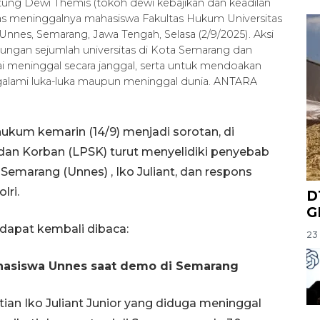
Patung Dewi Themis (tokoh dewi kebajikan dan keadilan
itas meninggalnya mahasiswa Fakultas Hukum Universitas
 Unnes, Semarang, Jawa Tengah, Selasa (2/9/2025). Aksi
bungan sejumlah universitas di Kota Semarang dan
ai meninggal secara janggal, serta untuk mendoakan
ngalami luka-luka maupun meninggal dunia. ANTARA
ukum kemarin (14/9) menjadi sorotan, di
dan Korban (LPSK) turut menyelidiki penyebab
emarang (Unnes) , Iko Juliant, dan respons
lri.
D
G
 dapat kembali dibaca:
23 
mahasiswa Unnes saat demo di Semarang
ian Iko Juliant Junior yang diduga meninggal