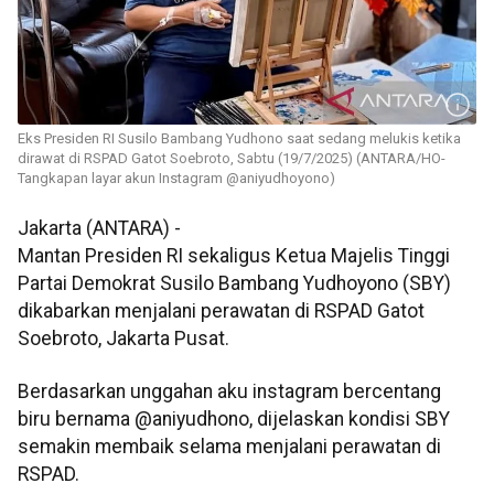
Eks Presiden RI Susilo Bambang Yudhono saat sedang melukis ketika
dirawat di RSPAD Gatot Soebroto, Sabtu (19/7/2025) (ANTARA/HO-
Tangkapan layar akun Instagram @aniyudhoyono)
Jakarta (ANTARA) -
Mantan Presiden RI sekaligus Ketua Majelis Tinggi
Partai Demokrat Susilo Bambang Yudhoyono (SBY)
dikabarkan menjalani perawatan di RSPAD Gatot
Soebroto, Jakarta Pusat.
Berdasarkan unggahan aku instagram bercentang
biru bernama @aniyudhono, dijelaskan kondisi SBY
semakin membaik selama menjalani perawatan di
RSPAD.