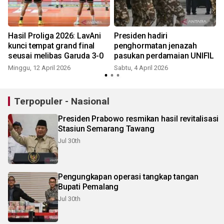
Hasil Proliga 2026: LavAni
Presiden hadiri
kunci tempat grand final
penghormatan jenazah
seusai melibas Garuda 3-0
pasukan perdamaian UNIFIL
S
Minggu, 12 April 2026
Sabtu, 4 April 2026
Terpopuler - Nasional
Presiden Prabowo resmikan hasil revitalisasi
Stasiun Semarang Tawang
Jul 30th
Pengungkapan operasi tangkap tangan
Bupati Pemalang
Jul 30th