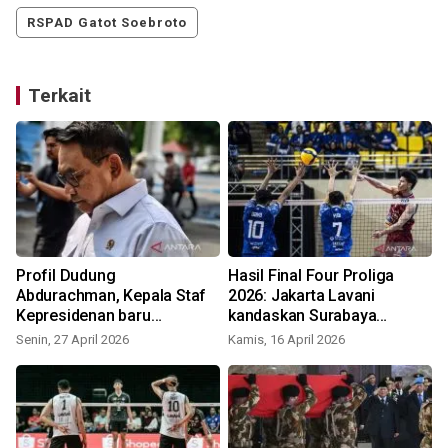
RSPAD Gatot Soebroto
Terkait
Profil Dudung
Hasil Final Four Proliga
Abdurachman, Kepala Staf
2026: Jakarta Lavani
Kepresidenan baru
kandaskan Surabaya
pengganti Qodari
Samator 3-0
Senin, 27 April 2026
Kamis, 16 April 2026