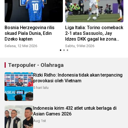
i
Bosnia Herzegovina rilis
Liga Italia: Torino comeback
skuad Piala Dunia, Edin
2-1 atas Sassuolo, Jay
Dzeko kapten
Idzes DKK gagal ke zona
Eropa
Selasa, 12 Mei 2026
Sabtu, 9 Mei 2026
S
Terpopuler - Olahraga
Rizki Ridho: Indonesia tidak akan terpancing
provokasi oleh Vietnam
5 hari lalu
Indonesia kirim 432 atlet untuk berlaga di
Asian Games 2026
Aug 1st