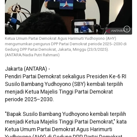
Ketua Umum Partai Demokrat Agus Harimurti Yudhoyono (AHY)
mengumumkan pengurus DPP Partai Demokrat periode 2025--2030 di
Gedung DPP Partai Demokrat, Jakarta, Minggu (23/3/2025).
(ANTARA/Nadia Putri Rahmani)
Jakarta (ANTARA) -
Pendiri Partai Demokrat sekaligus Presiden Ke-6 RI
Susilo Bambang Yudhoyono (SBY) kembali terpilih
menjadi Ketua Majelis Tinggi Partai Demokrat
periode 2025–2030.
"Bapak Susilo Bambang Yudhoyono kembali terpilih
menjadi Ketua Majelis Tinggi Partai Demokrat," kata
Ketua Umum Partai Demokrat Agus Harimurti
Yudhoyono (AHY) di Gedung DPP Partai Demokrat,