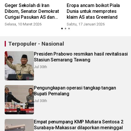
Geger Sekolah di Iran
Eropa ancam boikot Piala
Dibom, Senator Demokrat
Dunia untuk memprotes
Curigai Pasukan AS dan
klaim AS atas Greenland
Desak Investigasi
Selasa, 10 Maret 2026
Sabtu, 17 Januari 2026
Terpopuler - Nasional
Presiden Prabowo resmikan hasil revitalisasi
Stasiun Semarang Tawang
Jul 30th
Pengungkapan operasi tangkap tangan
Bupati Pemalang
Jul 30th
Empat penumpang KMP Mutiara Sentosa 2
Surabaya-Makassar dilaporkan meninggal