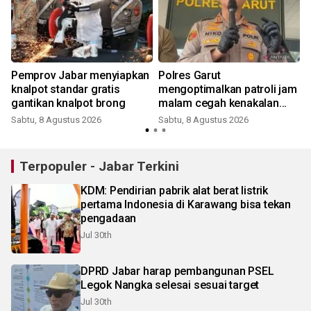
Pemprov Jabar menyiapkan
Polres Garut
a
knalpot standar gratis
mengoptimalkan patroli jam
gantikan knalpot brong
malam cegah kenakalan
pelajar
Sabtu, 8 Agustus 2026
Sabtu, 8 Agustus 2026
Terpopuler - Jabar Terkini
KDM: Pendirian pabrik alat berat listrik
pertama Indonesia di Karawang bisa tekan
pengadaan
Jul 30th
DPRD Jabar harap pembangunan PSEL
Legok Nangka selesai sesuai target
Jul 30th