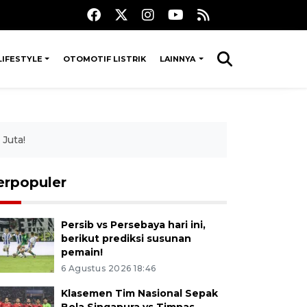
LIFESTYLE
OTOMOTIF LISTRIK
LAINNYA
 Juta!
erpopuler
Persib vs Persebaya hari ini,
berikut prediksi susunan
pemain!
6 Agustus 2026 18:46
Klasemen Tim Nasional Sepak