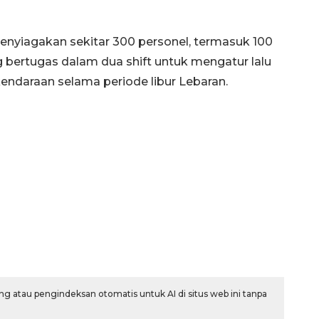
yiagakan sekitar 300 personel, termasuk 100
bertugas dalam dua shift untuk mengatur lalu
endaraan selama periode libur Lebaran.
160 ribu sambungan baru
jaringan gas 2026
2026-08-07 18:00:00
g atau pengindeksan otomatis untuk AI di situs web ini tanpa