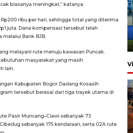
cak biasanya meningkat,” katanya.
200 ribu per hari, sehingga total yang diterima
Penutupan latihan bela negara
Rp1 juta. Dana kompensasi tersebut telah
dan manajerial SPPI di
Balikpapan
a melalui Bank BJB.
31 Juli 2026 18:01
yang melayani rute menuju kawasan Puncak.
ebutuhan masyarakat yang masih
V
 lain.
ubungan Kabupaten Bogor Dadang Kosasih
am tersebut berasal dari tiga trayek utama di
 rute Pasir Muncang–Ciawi sebanyak 73
Taklukkan DPMM FC, Persib
Cibedug sebanyak 175 kendaraan, serta 02A rute
amankan tiket semifinal Piala
n.