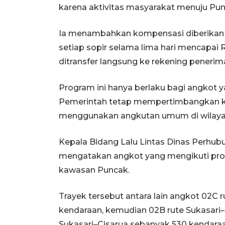
karena aktivitas masyarakat menuju Pun
Ia menambahkan kompensasi diberikan Rp
setiap sopir selama lima hari mencapai 
ditransfer langsung ke rekening penerim
Program ini hanya berlaku bagi angkot 
Pemerintah tetap mempertimbangkan k
menggunakan angkutan umum di wilayah
Kepala Bidang Lalu Lintas Dinas Perh
mengatakan angkot yang mengikuti progr
kawasan Puncak.
Trayek tersebut antara lain angkot 02C
kendaraan, kemudian 02B rute Sukasari–
Sukasari–Cisarua sebanyak 530 kendaraa