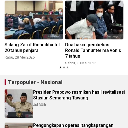
Sidang Zarof Ricar dituntut
Dua hakim pembebas
20 tahun penjara
Ronald Tannur terima vonis
7 tahun
Rabu, 28 Mei 2025
Sabtu, 10 Mei 2025
R
Terpopuler - Nasional
Presiden Prabowo resmikan hasil revitalisasi
Stasiun Semarang Tawang
Jul 30th
Pengungkapan operasi tangkap tangan