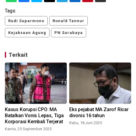
Tags:
Rudi Suparmono
Ronald Tannur
Kejaksaan Agung
PN Surabaya
Terkait
Kasus Korupsi CPO: MA
Eks pejabat MA Zarof Ricar
l
Batalkan Vonis Lepas, Tiga
divonis 16 tahun
Korporasi Kembali Terjerat
Rabu, 18 Juni 2025
Kamis, 25 September 2025