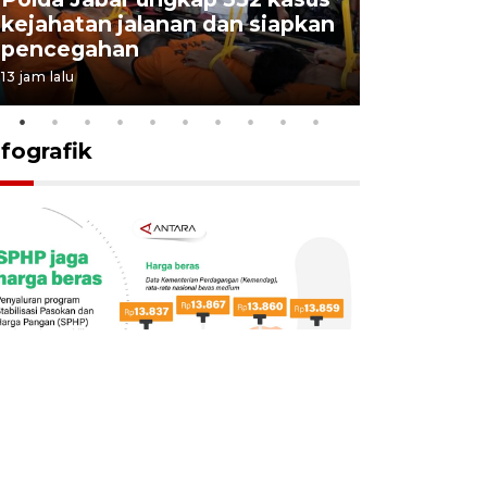
kejahatan jalanan dan siapkan
Jabar jag
pencegahan
tengah d
13 jam lalu
5 Agustus 202
nfografik