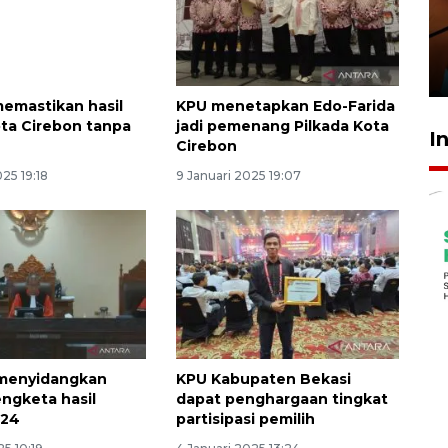
amankan tiket semifinal Piala
Presiden
29 Juli 2026 01:36
emastikan hasil
KPU menetapkan Edo-Farida
ota Cirebon tanpa
jadi pemenang Pilkada Kota
I
Cirebon
025 19:18
9 Januari 2025 19:07
 menyidangkan
KPU Kabupaten Bekasi
engketa hasil
dapat penghargaan tingkat
024
partisipasi pemilih