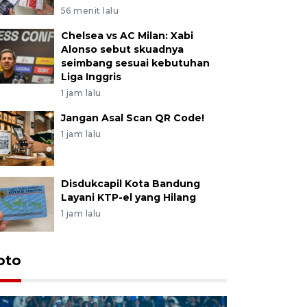
56 menit lalu
Chelsea vs AC Milan: Xabi
Alonso sebut skuadnya
seimbang sesuai kebutuhan
Liga Inggris
1 jam lalu
Jangan Asal Scan QR Code!
1 jam lalu
Disdukcapil Kota Bandung
Layani KTP-el yang Hilang
1 jam lalu
oto