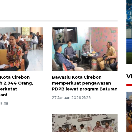
Penutupan latihan bela negara
dan manajerial SPPI di
Balikpapan
31 Juli 2026 18:01
V
i Kota Cirebon
Bawaslu Kota Cirebon
h 2.944 Orang,
memperkuat pengawasan
erketat
PDPB lewat program Baturan
an!
27 Januari 2026 21:28
19:38
Taklukkan DPMM FC, Persib