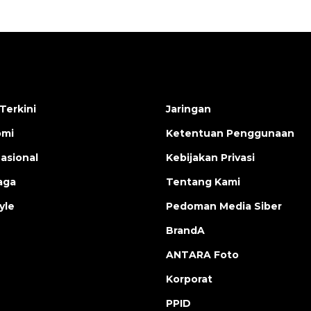
Terkini
Jaringan
omi
Ketentuan Penggunaan
nasional
Kebijakan Privasi
aga
Tentang Kami
yle
Pedoman Media Siber
BrandA
ANTARA Foto
Korporat
PPID