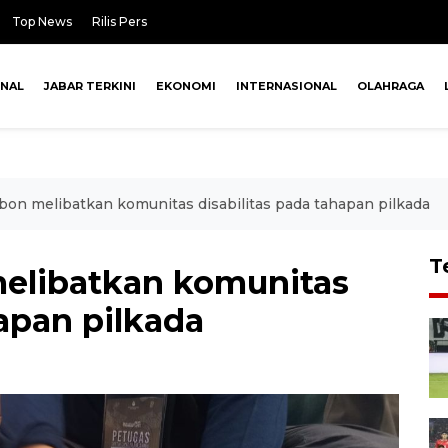
Top News
Rilis Pers
ONAL
JABAR TERKINI
EKONOMI
INTERNASIONAL
OLAHRAGA
bon melibatkan komunitas disabilitas pada tahapan pilkada
T
elibatkan komunitas
hapan pilkada