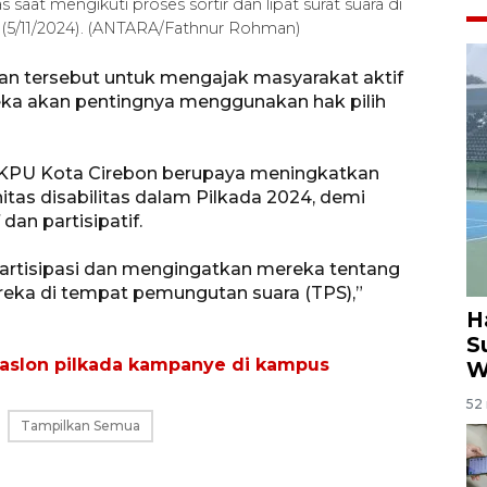
saat mengikuti proses sortir dan lipat surat suara di
 (5/11/2024). (ANTARA/Fathnur Rohman)
an tersebut untuk mengajak masyarakat aktif
eka akan pentingnya menggunakan hak pilih
ni, KPU Kota Cirebon berupaya meningkatkan
as disabilitas dalam Pilkada 2024, demi
dan partisipatif.
artisipasi dan mengingatkan mereka tentang
eka di tempat pemungutan suara (TPS),”
H
S
paslon pilkada kampanye di kampus
W
52 
Tampilkan Semua