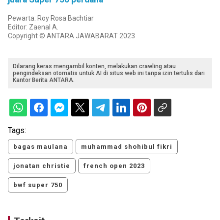
Pewarta: Roy Rosa Bachtiar
Editor: Zaenal A.
Copyright © ANTARA JAWABARAT 2023
Dilarang keras mengambil konten, melakukan crawling atau
pengindeksan otomatis untuk AI di situs web ini tanpa izin tertulis dari
Kantor Berita ANTARA.
Tags:
bagas maulana
muhammad shohibul fikri
jonatan christie
french open 2023
bwf super 750