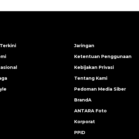
Terkini
Jaringan
omi
Ketentuan Penggunaan
nasional
Kebijakan Privasi
aga
Tentang Kami
yle
Pedoman Media Siber
BrandA
ANTARA Foto
Korporat
PPID