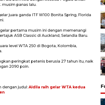
 musim panas lalu.
elar juara ganda ITF W100 Bonita Spring, Florida
ni.
aih gelar pertama musim ini dengan memenangi
tajuk ASB Classic di Auckland, Selandia Baru.
juara level WTA 250 di Bogota, Kolombia,
a.
gkan peringkat petenis berusia 27 tahun itu, naik
ngan 2090 poin.
F
m dengan judul:
Aldila raih gelar WTA kedua
pen