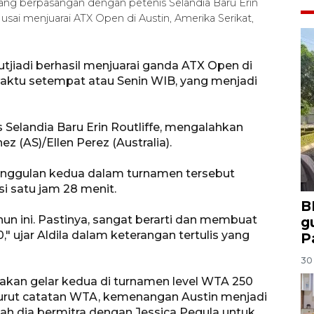
) yang berpasangan dengan petenis Selandia Baru Erin
usai menjuarai ATX Open di Austin, Amerika Serikat,
Sutjiadi berhasil menjuarai ganda ATX Open di
 waktu setempat atau Senin WIB, yang menjadi
 Selandia Baru Erin Routliffe, mengalahkan
z (AS)/Ellen Perez (Australia).
 unggulan kedua dalam turnamen tersebut
i satu jam 28 menit.
B
ahun ini. Pastinya, sangat berarti dan membuat
g
 ujar Aldila dalam keterangan tertulis yang
P
30 
akan gelar kedua di turnamen level WTA 250
enurut catatan WTA, kemenangan Austin menjadi
elah dia bermitra dengan Jessica Pegula untuk