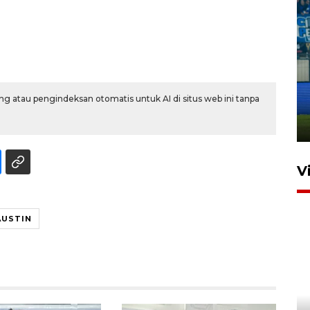
Penutupan latihan bela negara
dan manajerial SPPI di
g atau pengindeksan otomatis untuk AI di situs web ini tanpa
Balikpapan
31 Juli 2026 18:01
V
AUSTIN
Pigai: Penangkapan begal