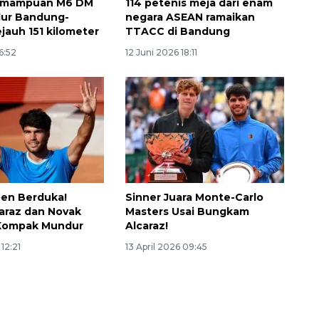
kemampuan M6 DM
114 petenis meja dari enam
alur Bandung-
negara ASEAN ramaikan
jauh 151 kilometer
TTACC di Bandung
16:52
12 Juni 2026 18:11
en Berduka!
Sinner Juara Monte-Carlo
Belanja turis asing beri angin
caraz dan Novak
Masters Usai Bungkam
 Kompak Mundur
Alcaraz!
segar bagi ekonomi
 12:21
13 April 2026 09:45
2026-08-05 09:00:00