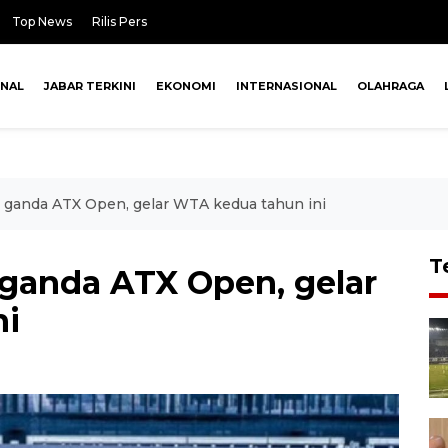
Top News
Rilis Pers
ONAL
JABAR TERKINI
EKONOMI
INTERNASIONAL
OLAHRAGA
ara ganda ATX Open, gelar WTA kedua tahun ini
T
a ganda ATX Open, gelar
ni