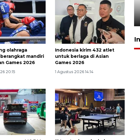
tetap kewenangan aparat
penegak hukum
29 Juli 2026 00:31
I
ng olahraga
Indonesia kirim 432 atlet
 berangkat mandiri
untuk berlaga di Asian
ian Games 2026
Games 2026
26 20:15
1 Agustus 2026 14:14