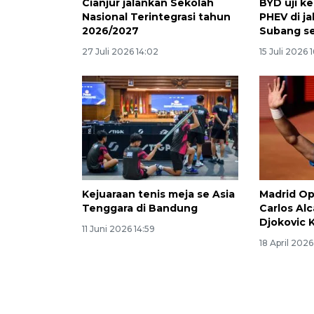
Cianjur jalankan Sekolah
BYD uji 
Nasional Terintegrasi tahun
PHEV di j
2026/2027
Subang se
27 Juli 2026 14:02
15 Juli 2026 
Kejuaraan tenis meja se Asia
Madrid Op
Tenggara di Bandung
Carlos Al
Djokovic
11 Juni 2026 14:59
18 April 2026