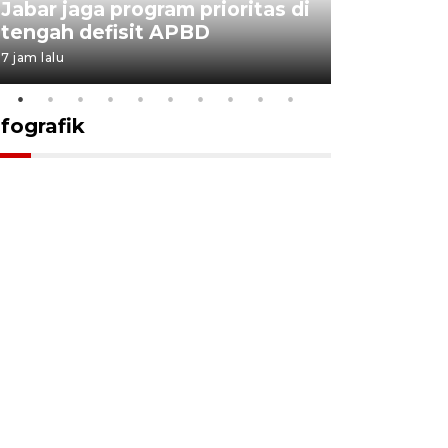
Jabar jaga program prioritas di
Sekolah 
tengah defisit APBD
dimulai
7 jam lalu
7 jam lalu
nfografik