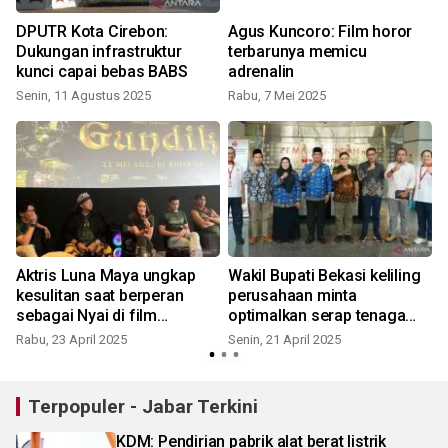
DPUTR Kota Cirebon:
Agus Kuncoro: Film horor
Dukungan infrastruktur
terbarunya memicu
kunci capai bebas BABS
adrenalin
Senin, 11 Agustus 2025
Rabu, 7 Mei 2025
J
n
Aktris Luna Maya ungkap
Wakil Bupati Bekasi keliling
kesulitan saat berperan
perusahaan minta
sebagai Nyai di film
optimalkan serap tenaga
"Gundik"
lokal
Rabu, 23 April 2025
Senin, 21 April 2025
Terpopuler - Jabar Terkini
KDM: Pendirian pabrik alat berat listrik