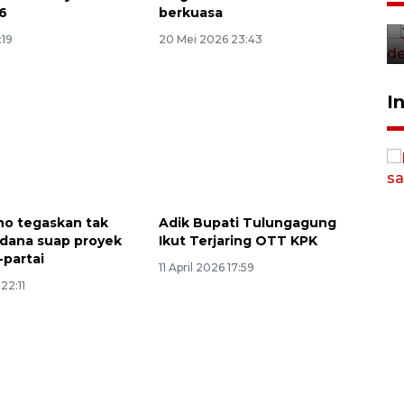
6
berkuasa
penegak hukum
:19
20 Mei 2026 23:43
29 Juli 2026 00:31
Sinyal positif perekonomian
I
Indonesia
2026-08-05 15:00:00
o tegaskan tak
Adik Bupati Tulungagung
n dana suap proyek
Ikut Terjaring OTT KPK
-partai
11 April 2026 17:59
 22:11