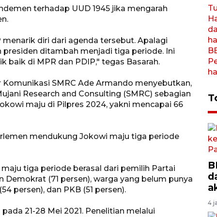
andemen terhadap UUD 1945 jika mengarah
n.
menarik diri dari agenda tersebut. Apalagi
presiden ditambah menjadi tiga periode. Ini
tik baik di MPR dan PDIP," tegas Basarah.
ektur Komunikasi SMRC Ade Armando menyebutkan,
l Mujani Research and Consulting (SMRC) sebagian
T
kowi maju di Pilpres 2024, yakni mencapai 66
parlemen mendukung Jokowi maju tiga periode
B
ju tiga periode berasal dari pemilih Partai
d
dan Demokrat (71 persen), warga yang belum punya
a
 (54 persen), dan PKB (51 persen).
4 j
pada 21-28 Mei 2021. Penelitian melalui