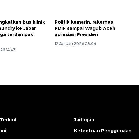
ngkatkan bus klinik
Politik kemarin, rakernas
aundry ke Jabar
PDIP sampai Wagub Aceh
rga terdampak
apresiasi Presiden
12 Januari 2026 08:04
026 14:43
Terkini
Jaringan
omi
Ketentuan Penggunaan