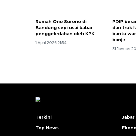
Rumah Ono Surono di
PDIP bera
Bandung sepi usai kabar
dan truk l
penggeledahan oleh KPK
bantu wa
banjir
1 April 2026 21:54
31 Januari 2
Terkini
Jabar 
Top News
Ekon