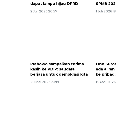
dapat lampu hijau DPRD
SPMB 202
2 Juli 2026 20:57
1 Juli 2026 18
Prabowo sampaikan terima
Ono Suron
kasih ke PDIP: saudara
ada alira
berjasa untuk demokrasi kita
ke pribadi
20 Mei 2026 23:19
15 April 2026