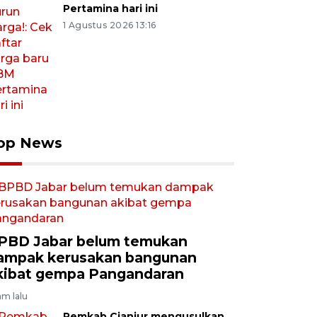
Pertamina hari ini
1 Agustus 2026 13:16
op News
PBD Jabar belum temukan
ampak kerusakan bangunan
kibat gempa Pangandaran
am lalu
Pemkab Cianjur mengusulkan