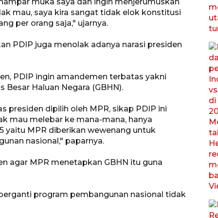
u nampar muka saya dan ingin menjerumuskan
dak mau, saya kira sangat tidak elok konstitusi
g per orang saja," ujarnya.
akan PDIP juga menolak adanya narasi presiden
n, PDIP ingin amandemen terbatas yakni
s Besar Haluan Negara (GBHN).
 presiden dipilih oleh MPR, sikap PDIP ini
dak mau melebar ke mana-mana, hanya
5 yaitu MPR diberikan wewenang untuk
nan nasional," paparnya.
en agar MPR menetapkan GBHN itu guna
 berganti program pembangunan nasional tidak