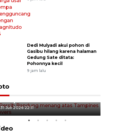
Dedi Mulyadi akui pohon di
Gasibu hilang karena halaman
Gedung Sate ditata:
Pohonnya kecil
9 jam lalu
Jelang p
oto
Persib Bandung menang atas
Indonesia
Tampines Rovers
Aston Vil
31 Juli 2026 22:11
31 Juli 2026 21
KSP past
ideo
Jabar jaga program prioritas di
Sekolah 