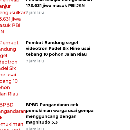
173.631 jiwa masuk PBI JKN
7 jam lalu
Pemkot Bandung segel
videotron Padel Six Nine usai
tebang 10 pohon Jalan Riau
7 jam lalu
BPBD Pangandaran cek
pemukiman warga usai gempa
mengguncang dengan
magnitudo 5,3
8 jam lalu