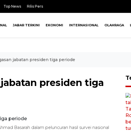
Top News
Rilis Pers
ONAL
JABAR TERKINI
EKONOMI
INTERNASIONAL
OLAHRAGA
gasan jabatan presiden tiga periode
T
jabatan presiden tiga
mad Basarah dalam peluncuran hasil survei nasional