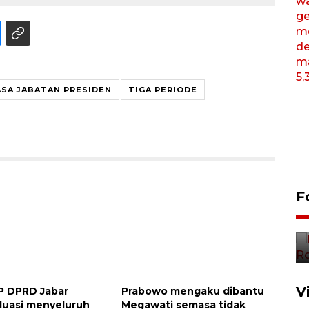
SA JABATAN PRESIDEN
TIGA PERIODE
Penutupan latihan bela negara
F
dan manajerial SPPI di
Balikpapan
31 Juli 2026 18:01
Pigai: Penangkapan begal
V
IP DPRD Jabar
Prabowo mengaku dibantu
tetap kewenangan aparat
luasi menyeluruh
Megawati semasa tidak