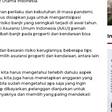
Pigai: Penangkapan begal
anz Utama Indonesia.
tetap kewenangan aparat
penegak hukum
han perilaku dan kebutuhan di masa pandemi,
us disiapkan juga untuk mengantisipasi
29 Juli 2026 00:31
siko banjir yang seringkali terjadi di awal tahun.
si Asuransi Umum Indonesia (AAUI) pernah
bah banjir pada properti dan kendaraan bisa
I
dan besaran risiko kerugiannya, beberapa tips
ilih asuransi properti dan kendaraan, antara lain:
 kita harus mengetahui terlebih dahulu aspek
 itu, kita juga harus menetapkan anggaran yang
ila sudah mengetahui apa saja yang ingin
up dibayarkan, pelanggan dianjurkan untuk
anyaknya dan memilih yang paling mendekati