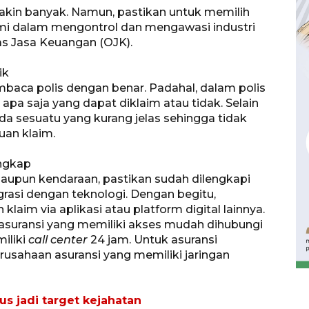
makin banyak. Namun, pastikan untuk memilih
smi dalam mengontrol dan mengawasi industri
tas Jasa Keuangan (OJK).
ik
baca polis dengan benar. Padahal, dalam polis
apa saja yang dapat diklaim atau tidak. Selain
ada sesuatu yang kurang jelas sehingga tidak
an klaim.
engkap
maupun kendaraan, pastikan sudah dilengkapi
asi dengan teknologi. Dengan begitu,
im via aplikasi atau platform digital lainnya.
Waspadai penyakit saat
asuransi yang memiliki akses mudah dihubungi
musim kemarau
miliki
call center
24 jam. Untuk asuransi
2026-08-05 12:00:00
perusahaan asuransi yang memiliki jaringan
us jadi target kejahatan