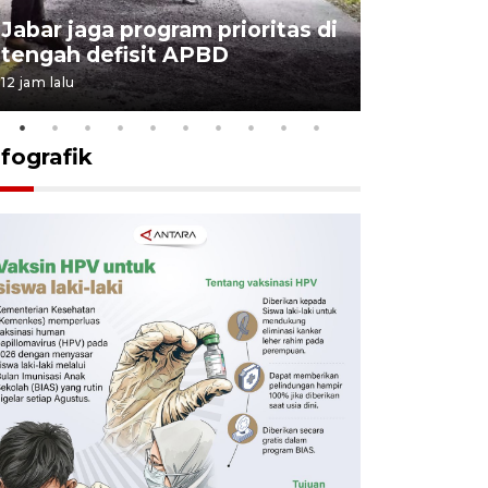
KSP past
Jabar jaga program prioritas di
Sekolah 
tengah defisit APBD
dimulai
12 jam lalu
12 jam lalu
nfografik