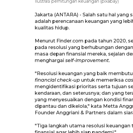
Ilustrasi perhitungan keuangan (pixabay)
Jakarta (ANTARA) - Salah satu hal yang s
adalah perencanaan keuangan yang lebi
kualitas hidup.
Menurut Finder.com pada tahun 2020, seki
pada resolusi yang berhubungan dengan 
masa depan finansial mereka, sejalan d
menghargai
self-improvement.
"Resolusi keuangan yang baik membutuh
financial check-up
untuk memeriksa
cas
mengidentifikasi prioritas serta tujuan 
kendaraan, dan seterusnya; dan yang ter
yang menyesuaikan dengan kondisi finan
dipantau dan dikelola," kata Metta Angg
Founder Anggriani & Partners dalam siara
"Tiga langkah utama resolusi keuangan
finansial agar lebih siap pandemi."