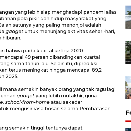
angan yang lebih siap menghadapi pandemi alias
rubahan pola pikir dan hidup masyarakat yang
alah satunya yang paling menonjol adalah
ada
gadget
untuk menunjang aktivitas sehari-hari,
a hiburan.
oran bahwa pada kuartal ketiga 2020
mencapai 49 persen dibandingkan kuartal
ng sama tahun lalu. Selain itu, diprediksi
akan terus meningkat hingga mencapai 89,2
un 2025.
 di mana semakin banyak orang yang tak ragu lagi
 dengan
gadget
yang lebih mutakhir, guna
, school-from-home
atau sekedar
untuk mengusir rasa bosan selama Pembatasan
F
ang semakin tinggi tentunya dapat