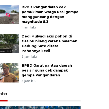
BPBD Pangandaran cek
pemukiman warga usai gempa
mengguncang dengan
magnitudo 5,3
1 jam lalu
Dedi Mulyadi akui pohon di
Gasibu hilang karena halaman
Gedung Sate ditata:
Pohonnya kecil
3 jam lalu
BPBD Garut pantau daerah
pesisir guna cek dampak
gempa Pangandaran
5 jam lalu
oto