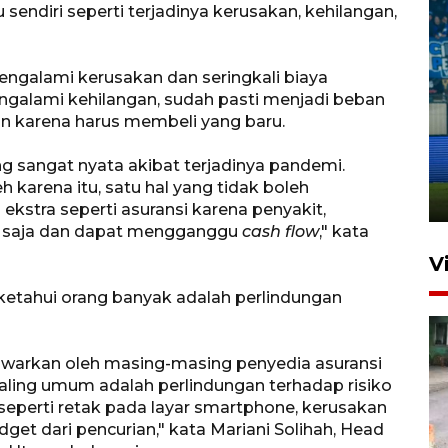
u sendiri seperti terjadinya kerusakan, kehilangan,
engalami kerusakan dan seringkali biaya
engalami kehilangan, sudah pasti menjadi beban
 karena harus membeli yang baru.
Penutupan latihan bela negara
dan manajerial SPPI di
ng sangat nyata akibat terjadinya pandemi.
Balikpapan
leh karena itu, satu hal yang tidak boleh
31 Juli 2026 18:01
ekstra seperti asuransi karena penyakit,
n saja dan dapat mengganggu
cash flow
," kata
V
iketahui orang banyak adalah perlindungan
awarkan oleh masing-masing penyedia asuransi
aling umum adalah perlindungan terhadap risiko
k seperti retak pada layar smartphone, kerusakan
dget dari pencurian," kata Mariani Solihah, Head