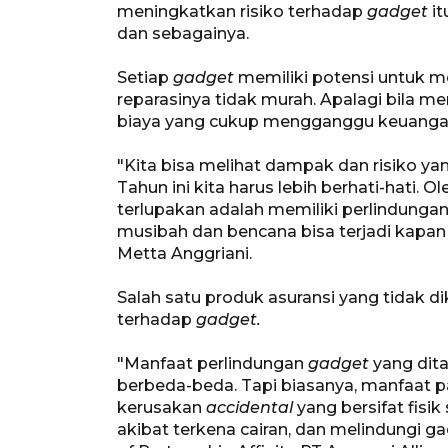
meningkatkan risiko terhadap
gadget
it
dan sebagainya.
Setiap
gadget
memiliki potensi untuk m
reparasinya tidak murah. Apalagi bila m
biaya yang cukup mengganggu keuangan
"Kita bisa melihat dampak dan risiko ya
Tahun ini kita harus lebih berhati-hati. O
terlupakan adalah memiliki perlindungan 
musibah dan bencana bisa terjadi kapa
Metta Anggriani.
Salah satu produk asuransi yang tidak d
terhadap
gadget.
"Manfaat perlindungan
gadget
yang dit
berbeda-beda. Tapi biasanya, manfaat p
kerusakan
accidental
yang bersifat fisi
akibat terkena cairan, dan melindungi ga