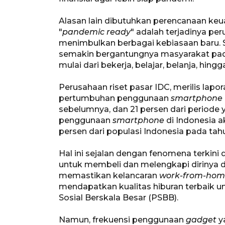
Alasan lain dibutuhkan perencanaan keu
"
pandemic ready
" adalah terjadinya pe
menimbulkan berbagai kebiasaan baru. S
semakin bergantungnya masyarakat p
mulai dari bekerja, belajar, belanja, hingg
Perusahaan riset pasar IDC, merilis lap
pertumbuhan penggunaan
smartphone
sebelumnya, dan 21 persen dari periode ya
penggunaan
smartphone
di Indonesia 
persen dari populasi Indonesia pada tah
Hal ini sejalan dengan fenomena terkini
untuk membeli dan melengkapi dirinya
memastikan kelancaran
work-from-home
mendapatkan kualitas hiburan terbaik 
Sosial Berskala Besar (PSBB).
Namun, frekuensi penggunaan
gadget
y