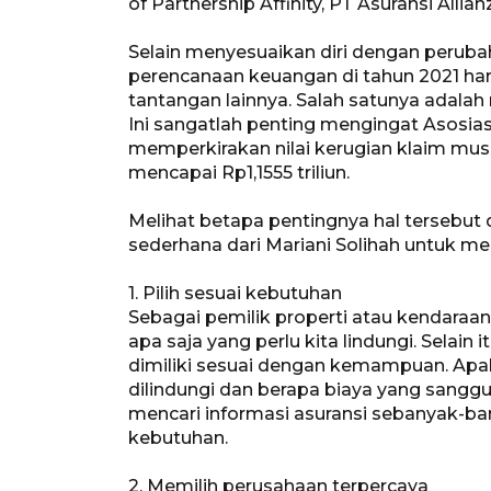
of Partnership Affinity, PT Asuransi Alli
Selain menyesuaikan diri dengan peruba
perencanaan keuangan di tahun 2021 har
tantangan lainnya. Salah satunya adalah ri
Ini sangatlah penting mengingat Asosia
memperkirakan nilai kerugian klaim musi
mencapai Rp1,1555 triliun.
Melihat betapa pentingnya hal tersebut 
sederhana dari Mariani Solihah untuk mem
1. Pilih sesuai kebutuhan
Sebagai pemilik properti atau kendaraan
apa saja yang perlu kita lindungi. Selain
dimiliki sesuai dengan kemampuan. Apab
dilindungi dan berapa biaya yang sangg
mencari informasi asuransi sebanyak-b
kebutuhan.
2. Memilih perusahaan terpercaya