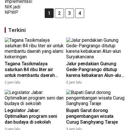
1
2
3
4
Terkini
Tagana Tasikmalaya
Jalur pendakian Gunung
salurkan 84 ribu liter air
Gede-Pangrango ditutup
untuk membantu daerah
karena kebakaran Alun-alun
yang alami kekeringan
Suryakancana
2 jam lalu
2 jam lalu
Legislator Jabar:
Bupati Garut dorong
Optimalkan program seni
pengembangan wisata
dan budaya di sekolah
Curug Sanghyang Taraje
3 jam lalu
3 jam lalu