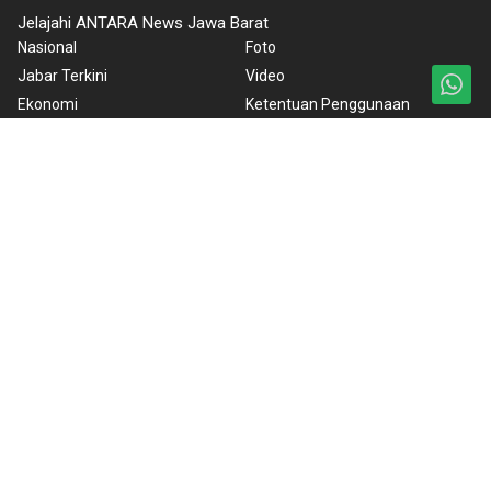
Jelajahi ANTARA News Jawa Barat
Nasional
Foto
Jabar Terkini
Video
Ekonomi
Ketentuan Penggunaan
Internasional
Kebijakan Privasi
Olahraga
Kebijakan Cookie
Lifestyle
Pedoman Media Siber
Otomotif Listrik
Tentang Kami
Bandung Baheula
Rilis Pers
BrandA
ANTARA Foto
Korporat
PPID