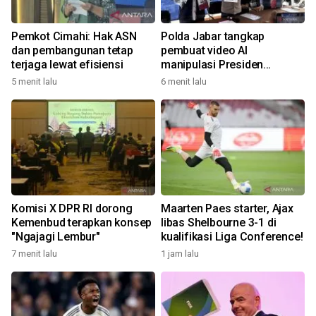
Pemkot Cimahi: Hak ASN
Polda Jabar tangkap
dan pembangunan tetap
pembuat video AI
terjaga lewat efisiensi
manipulasi Presiden
Prabowo
5 menit lalu
6 menit lalu
Komisi X DPR RI dorong
Maarten Paes starter, Ajax
Kemenbud terapkan konsep
libas Shelbourne 3-1 di
"Ngajagi Lembur"
kualifikasi Liga Conference!
7 menit lalu
1 jam lalu