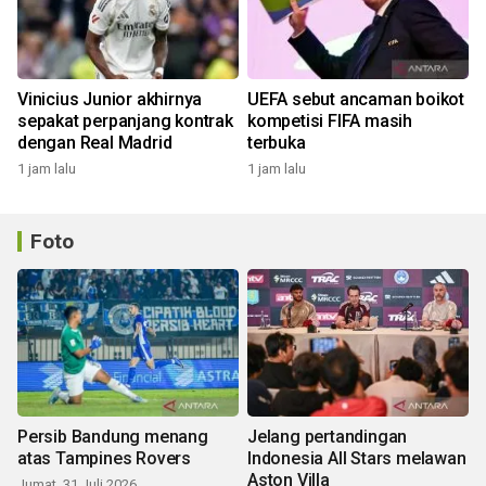
Vinicius Junior akhirnya
UEFA sebut ancaman boikot
sepakat perpanjang kontrak
kompetisi FIFA masih
dengan Real Madrid
terbuka
1 jam lalu
1 jam lalu
Foto
Persib Bandung menang
Jelang pertandingan
atas Tampines Rovers
Indonesia All Stars melawan
Aston Villa
Jumat, 31 Juli 2026