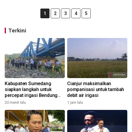
1
2
3
4
5
Terkini
Kabupaten Sumedang
Cianjur maksimalkan
siapkan langkah untuk
pompanisasi untuk tambah
percepat irigasi Bendung
debit air irigasi
Rengrang
20 menit lalu
1 jam lalu