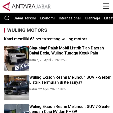
Jabar Terkini
Ekonomi
Internasional
Olahraga
Lifes
WULING MOTORS
Kami memiliki 63 berita tentang wuling motors.
Siap-siap! Pajak Mobil Listrik Tiap Daerah
Bakal Beda, Wuling Tunggu Ketuk Palu
Kamis, 23 April 2026 22:23
Wuling Eksion Resmi Meluncur, SUV 7-Seater
Listrik Termurah di Kelasnya?
Rabu, 22 April 2026 18:05
Wuling Eksion Resmi Meluncur: SUV 7-Seater
dengan Opsi EV dan PHEV!