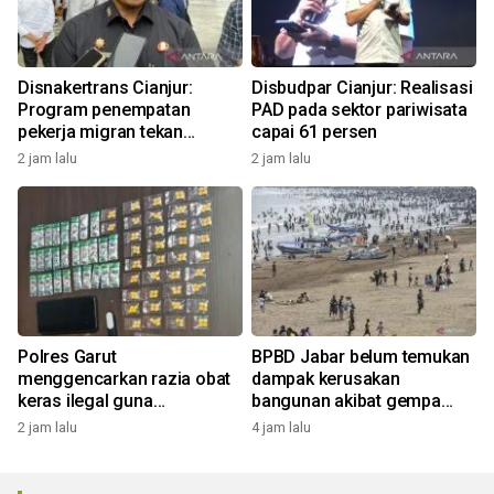
Disnakertrans Cianjur:
Disbudpar Cianjur: Realisasi
Program penempatan
PAD pada sektor pariwisata
pekerja migran tekan
capai 61 persen
pengangguran
2 jam lalu
2 jam lalu
Polres Garut
BPBD Jabar belum temukan
menggencarkan razia obat
dampak kerusakan
keras ilegal guna
bangunan akibat gempa
selamatkan anak muda
Pangandaran
2 jam lalu
4 jam lalu