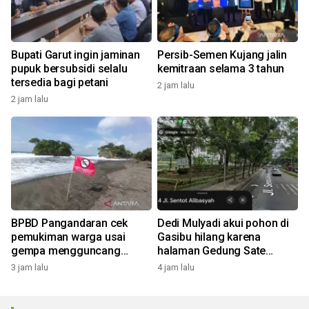
Bupati Garut ingin jaminan
Persib-Semen Kujang jalin
pupuk bersubsidi selalu
kemitraan selama 3 tahun
tersedia bagi petani
2 jam lalu
2 jam lalu
BPBD Pangandaran cek
Dedi Mulyadi akui pohon di
pemukiman warga usai
Gasibu hilang karena
gempa mengguncang
halaman Gedung Sate
dengan magnitudo 5,3
ditata: Pohonnya kecil
3 jam lalu
4 jam lalu