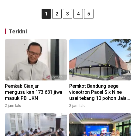
1
2
3
4
5
Terkini
Pemkab Cianjur
Pemkot Bandung segel
mengusulkan 173.631 jiwa
videotron Padel Six Nine
masuk PBI JKN
usai tebang 10 pohon Jalan
Riau
2 jam lalu
2 jam lalu