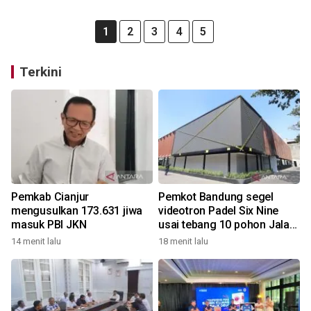
1
2
3
4
5
Terkini
Pemkab Cianjur
Pemkot Bandung segel
mengusulkan 173.631 jiwa
videotron Padel Six Nine
masuk PBI JKN
usai tebang 10 pohon Jalan
Riau
14 menit lalu
18 menit lalu