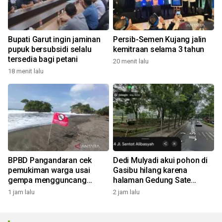
Bupati Garut ingin jaminan
Persib-Semen Kujang jalin
pupuk bersubsidi selalu
kemitraan selama 3 tahun
tersedia bagi petani
20 menit lalu
18 menit lalu
BPBD Pangandaran cek
Dedi Mulyadi akui pohon di
pemukiman warga usai
Gasibu hilang karena
gempa mengguncang
halaman Gedung Sate
dengan magnitudo 5,3
ditata: Pohonnya kecil
1 jam lalu
2 jam lalu