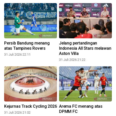
Persib Bandung menang
Jelang pertandingan
atas Tampines Rovers
Indonesia All Stars melawan
Aston Villa
31 Juli 2026 22:11
31 Juli 2026 21:22
3
Kejurnas Track Cycling 2026
Arema FC menang atas
DPMM FC
31 Juli 2026 21:02