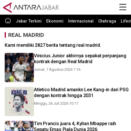
Jabar Terkini
Ekonomi
Internasional
Olahraga
Lifes
REAL MADRID
Kami memiliki 2827 berita tentang real madrid.
Vinicius Junior akhirnya sepakat perpanjang
kontrak dengan Real Madrid
Jumat, 7 Agustus 2026 7:16
Atletico Madrid amankn Lee Kang-in dari PSG
dengan kontrak hingga 2031
Minggu, 26 Juli 2026 10:17
Tim Prancis juara 4, Kylian Mbappe raih
Sepatu Emas Piala Dunia 2026