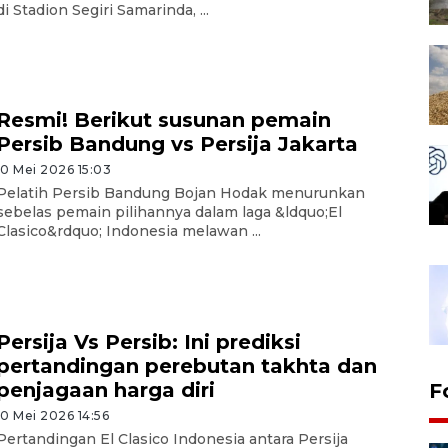
di Stadion Segiri Samarinda, ...
Resmi! Berikut susunan pemain
Persib Bandung vs Persija Jakarta
10 Mei 2026 15:03
Pelatih Persib Bandung Bojan Hodak menurunkan
sebelas pemain pilihannya dalam laga &ldquo;El
Clasico&rdquo; Indonesia melawan ...
Persija Vs Persib: Ini prediksi
pertandingan perebutan takhta dan
penjagaan harga diri
F
10 Mei 2026 14:56
Pertandingan El Clasico Indonesia antara Persija