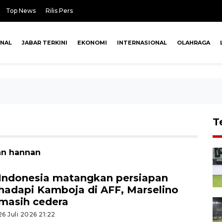
Top News
Rilis Pers
ONAL
JABAR TERKINI
EKONOMI
INTERNASIONAL
OLAHRAGA
T
an hannan
Indonesia matangkan persiapan
hadapi Kamboja di AFF, Marselino
masih cedera
26 Juli 2026 21:22