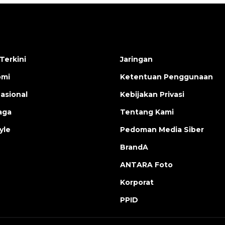
Terkini
Jaringan
omi
Ketentuan Penggunaan
nasional
Kebijakan Privasi
aga
Tentang Kami
yle
Pedoman Media Siber
BrandA
ANTARA Foto
Korporat
PPID