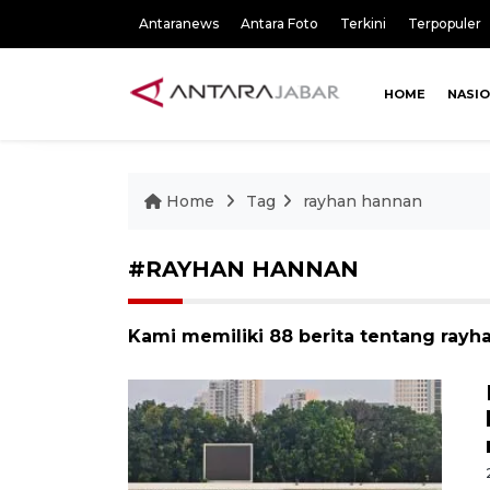
Antaranews
Antara Foto
Terkini
Terpopuler
HOME
NASI
Home
Tag
rayhan hannan
#RAYHAN HANNAN
Kami memiliki 88 berita tentang rayh