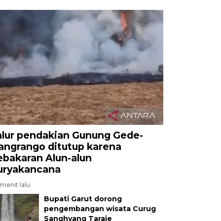
alur pendakian Gunung Gede-
angrango ditutup karena
ebakaran Alun-alun
uryakancana
menit lalu
Bupati Garut dorong
pengembangan wisata Curug
Sanghyang Taraje