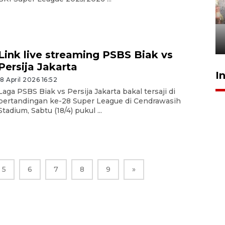
Pigai: Penangkapan begal
tetap kewenangan aparat
penegak hukum
29 Juli 2026 00:31
Link live streaming PSBS Biak vs
Persija Jakarta
I
18 April 2026 16:52
Laga PSBS Biak vs Persija Jakarta bakal tersaji di
pertandingan ke-28 Super League di Cendrawasih
Stadium, Sabtu (18/4) pukul ...
5
6
7
8
9
»