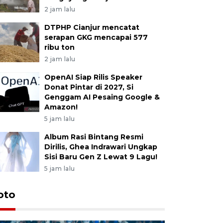
2 jam lalu
DTPHP Cianjur mencatat
serapan GKG mencapai 577
ribu ton
2 jam lalu
OpenAI Siap Rilis Speaker
Donat Pintar di 2027, Si
Genggam AI Pesaing Google &
Amazon!
5 jam lalu
Album Rasi Bintang Resmi
Dirilis, Ghea Indrawari Ungkap
Sisi Baru Gen Z Lewat 9 Lagu!
5 jam lalu
oto