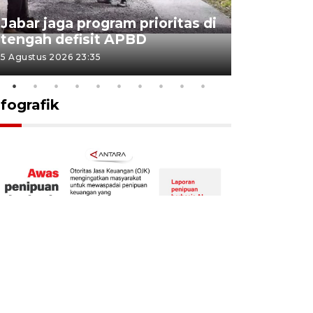
KSP past
Jabar jaga program prioritas di
Sekolah 
tengah defisit APBD
dimulai
5 Agustus 2026 23:35
5 Agustus 202
nfografik