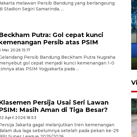
Jakarta melawan Persib Bandung yang berlangsung
di Stadion Segiri Samarinda, ...
Beckham Putra: Gol cepat kunci
Penutupan latihan bela negara
kemenangan Persib atas PSIM
dan manajerial SPPI di
5 Mei 2026 15:17
Balikpapan
Gelandang Persib Bandung Beckham Putra Nugraha
31 Juli 2026 18:01
menyebut gol cepat menjadi kunci kemenangan 1-0
timnya atas PSIM Yogyakarta pada ...
V
Klasemen Persija Usai Seri Lawan
PSIM: Masih Aman di Tiga Besar?
22 April 2026 18:53
Persija Jakarta gagal melanjutkan tren kemenangan
dalam dua laga sebelumnya setelah pada pekan ke-29
BRI Super League 2025/2026 ...