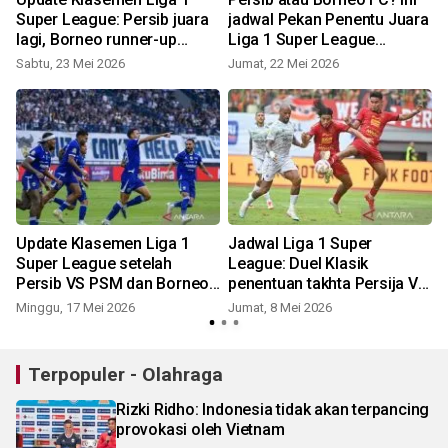
b
Super League: Persib juara
jadwal Pekan Penentu Juara
lagi, Borneo runner-up
Liga 1 Super League
meski menang 7-1
2025/26
Sabtu, 23 Mei 2026
Jumat, 22 Mei 2026
6
Update Klasemen Liga 1
Jadwal Liga 1 Super
Super League setelah
League: Duel Klasik
Persib VS PSM dan Borneo
penentuan takhta Persija Vs
FC VS Persijap
Persib Jadi Menu Utama
Minggu, 17 Mei 2026
Jumat, 8 Mei 2026
R
Terpopuler - Olahraga
Rizki Ridho: Indonesia tidak akan terpancing
provokasi oleh Vietnam