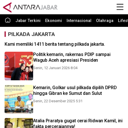
Jabar Terkini
Ekonomi
Internasional
Olahraga
Lifes
PILKADA JAKARTA
Kami memiliki 1411 berita tentang pilkada jakarta.
Politik kemarin, rakernas PDIP sampai
Wagub Aceh apresiasi Presiden
Senin, 12 Januari 2026 8:04
Kemarin, Golkar usul pilkada dipilih DPRD
hingga Gibran ke Sumut dan Sulut
Senin, 22 Desember 2025 5:31
Atalia Praratya gugat cerai Ridwan Kamil, ini
fakta perceraiannya!