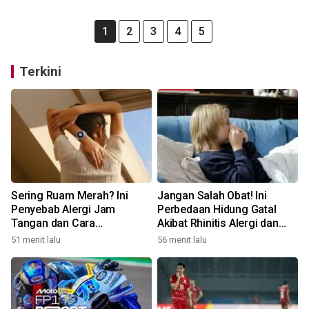
1
2
3
4
5
Terkini
Sering Ruam Merah? Ini
Jangan Salah Obat! Ini
Penyebab Alergi Jam
Perbedaan Hidung Gatal
Tangan dan Cara
Akibat Rhinitis Alergi dan
Mengatasinya
Pilek Infeksi
51 menit lalu
56 menit lalu