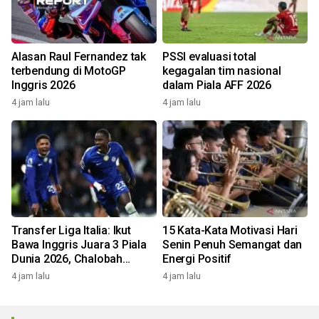
Alasan Raul Fernandez tak
PSSI evaluasi total
terbendung di MotoGP
kegagalan tim nasional
Inggris 2026
dalam Piala AFF 2026
4 jam lalu
4 jam lalu
Transfer Liga Italia: Ikut
15 Kata-Kata Motivasi Hari
Bawa Inggris Juara 3 Piala
Senin Penuh Semangat dan
Dunia 2026, Chalobah
Energi Positif
Resmi Gabung Como 1907
4 jam lalu
4 jam lalu