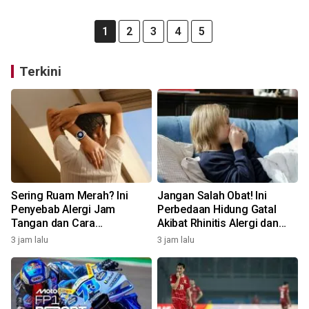
1
2
3
4
5
Terkini
Sering Ruam Merah? Ini
Jangan Salah Obat! Ini
Penyebab Alergi Jam
Perbedaan Hidung Gatal
Tangan dan Cara
Akibat Rhinitis Alergi dan
Mengatasinya
Pilek Infeksi
3 jam lalu
3 jam lalu