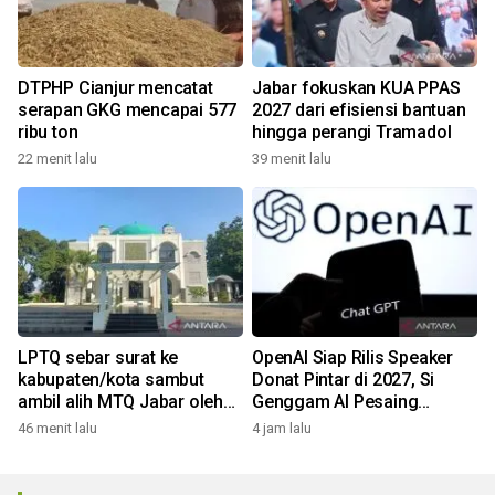
DTPHP Cianjur mencatat
Jabar fokuskan KUA PPAS
serapan GKG mencapai 577
2027 dari efisiensi bantuan
ribu ton
hingga perangi Tramadol
22 menit lalu
39 menit lalu
LPTQ sebar surat ke
OpenAI Siap Rilis Speaker
kabupaten/kota sambut
Donat Pintar di 2027, Si
ambil alih MTQ Jabar oleh
Genggam AI Pesaing
Pemprov
Google & Amazon!
46 menit lalu
4 jam lalu