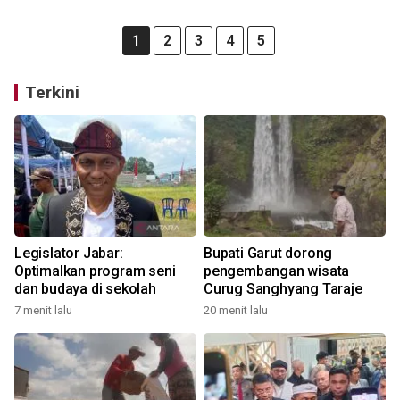
1
2
3
4
5
Terkini
Legislator Jabar:
Bupati Garut dorong
Optimalkan program seni
pengembangan wisata
dan budaya di sekolah
Curug Sanghyang Taraje
7 menit lalu
20 menit lalu