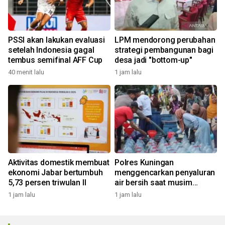
PSSI akan lakukan evaluasi
LPM mendorong perubahan
setelah Indonesia gagal
strategi pembangunan bagi
tembus semifinal AFF Cup
desa jadi "bottom-up"
40 menit lalu
1 jam lalu
Aktivitas domestik membuat
Polres Kuningan
ekonomi Jabar bertumbuh
menggencarkan penyaluran
5,73 persen triwulan II
air bersih saat musim
kemarau
1 jam lalu
1 jam lalu