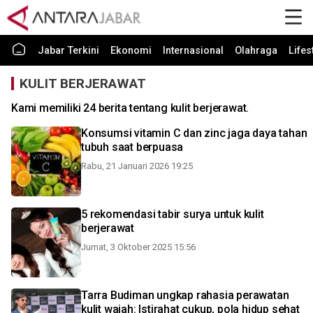
Jabar Terkini
Ekonomi
Internasional
Olahraga
Lifes
KULIT BERJERAWAT
Kami memiliki 24 berita tentang kulit berjerawat.
Konsumsi vitamin C dan zinc jaga daya tahan
tubuh saat berpuasa
Rabu, 21 Januari 2026 19:25
5 rekomendasi tabir surya untuk kulit
berjerawat
Jumat, 3 Oktober 2025 15:56
Tarra Budiman ungkap rahasia perawatan
kulit wajah: Istirahat cukup, pola hidup sehat