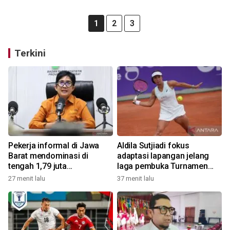
1
2
3
Terkini
Pekerja informal di Jawa
Aldila Sutjiadi fokus
Barat mendominasi di
adaptasi lapangan jelang
tengah 1,79 juta
laga pembuka Turnamen
pengangguran
WTA 1000
27 menit lalu
37 menit lalu