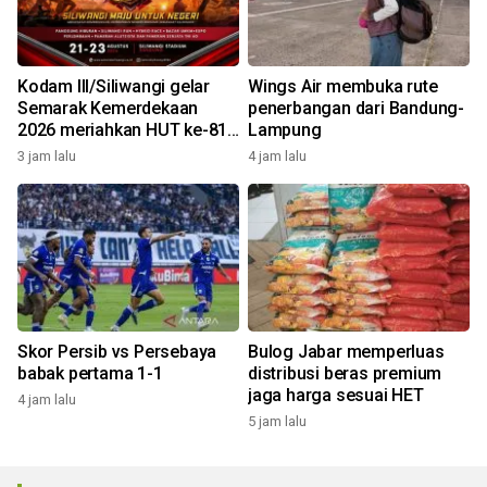
Kodam III/Siliwangi gelar
Wings Air membuka rute
Semarak Kemerdekaan
penerbangan dari Bandung-
2026 meriahkan HUT ke-81
Lampung
RI
3 jam lalu
4 jam lalu
Skor Persib vs Persebaya
Bulog Jabar memperluas
babak pertama 1-1
distribusi beras premium
jaga harga sesuai HET
4 jam lalu
5 jam lalu