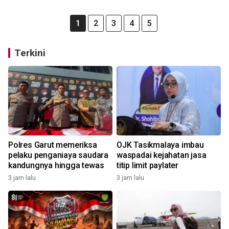
1
2
3
4
5
Terkini
Polres Garut memeriksa
OJK Tasikmalaya imbau
pelaku penganiaya saudara
waspadai kejahatan jasa
kandungnya hingga tewas
titip limit paylater
3 jam lalu
3 jam lalu