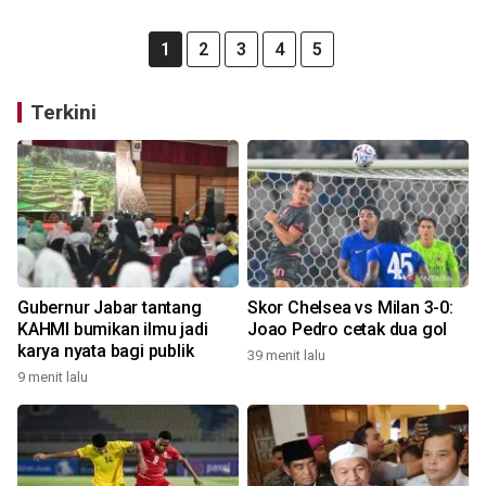
1
2
3
4
5
Terkini
Gubernur Jabar tantang
Skor Chelsea vs Milan 3-0:
KAHMI bumikan ilmu jadi
Joao Pedro cetak dua gol
karya nyata bagi publik
39 menit lalu
9 menit lalu