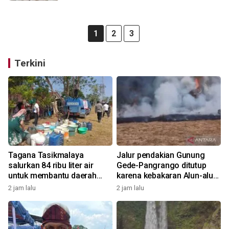
1
2
3
Terkini
Tagana Tasikmalaya
Jalur pendakian Gunung
salurkan 84 ribu liter air
Gede-Pangrango ditutup
untuk membantu daerah
karena kebakaran Alun-alun
yang alami kekeringan
Suryakancana
2 jam lalu
2 jam lalu