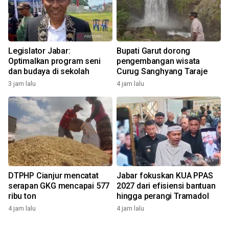
Legislator Jabar:
Bupati Garut dorong
Optimalkan program seni
pengembangan wisata
dan budaya di sekolah
Curug Sanghyang Taraje
3 jam lalu
4 jam lalu
DTPHP Cianjur mencatat
Jabar fokuskan KUA PPAS
serapan GKG mencapai 577
2027 dari efisiensi bantuan
ribu ton
hingga perangi Tramadol
4 jam lalu
4 jam lalu