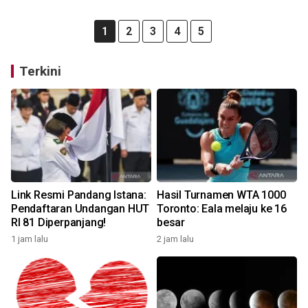
1
2
3
4
5
Terkini
Link Resmi Pandang Istana:
Hasil Turnamen WTA 1000
Pendaftaran Undangan HUT
Toronto: Eala melaju ke 16
RI 81 Diperpanjang!
besar
1 jam lalu
2 jam lalu