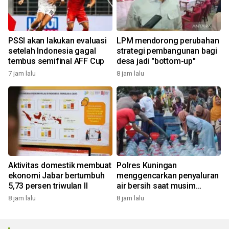
PSSI akan lakukan evaluasi
LPM mendorong perubahan
setelah Indonesia gagal
strategi pembangunan bagi
tembus semifinal AFF Cup
desa jadi "bottom-up"
7 jam lalu
8 jam lalu
Aktivitas domestik membuat
Polres Kuningan
ekonomi Jabar bertumbuh
menggencarkan penyaluran
5,73 persen triwulan II
air bersih saat musim
kemarau
8 jam lalu
8 jam lalu