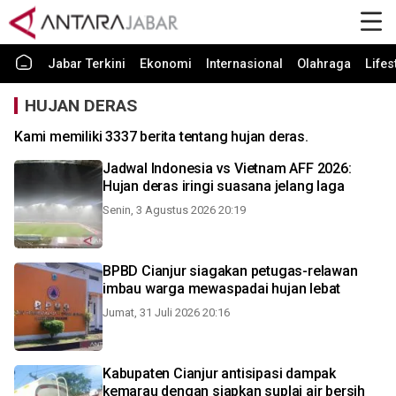
Jabar Terkini
Ekonomi
Internasional
Olahraga
Lifes
HUJAN DERAS
Kami memiliki 3337 berita tentang hujan deras.
Jadwal Indonesia vs Vietnam AFF 2026:
Hujan deras iringi suasana jelang laga
Senin, 3 Agustus 2026 20:19
BPBD Cianjur siagakan petugas-relawan
imbau warga mewaspadai hujan lebat
Jumat, 31 Juli 2026 20:16
Kabupaten Cianjur antisipasi dampak
kemarau dengan siapkan suplai air bersih