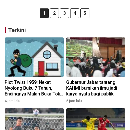
1
2
3
4
5
Terkini
Plot Twist 1959: Nekat
Gubernur Jabar tantang
Nyolong Buku 7 Tahun,
KAHMI bumikan ilmu jadi
Endingnya Malah Buka Toko
karya nyata bagi publik
Saingan!
4 jam lalu
5 jam lalu