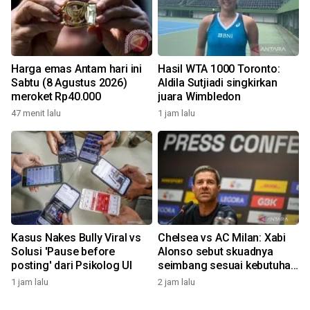
Harga emas Antam hari ini
Hasil WTA 1000 Toronto:
Sabtu (8 Agustus 2026)
Aldila Sutjiadi singkirkan
meroket Rp40.000
juara Wimbledon
47 menit lalu
1 jam lalu
Kasus Nakes Bully Viral vs
Chelsea vs AC Milan: Xabi
Solusi 'Pause before
Alonso sebut skuadnya
posting' dari Psikolog UI
seimbang sesuai kebutuhan
Liga Inggris
1 jam lalu
2 jam lalu