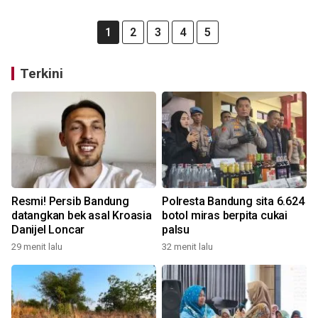
1
2
3
4
5
Terkini
Resmi! Persib Bandung
Polresta Bandung sita 6.624
datangkan bek asal Kroasia
botol miras berpita cukai
Danijel Loncar
palsu
29 menit lalu
32 menit lalu