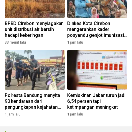
BPBD Cirebon menyiagakan
Dinkes Kota Cirebon
unit distribusi air bersih
mengerahkan kader
hadapi kekeringan
posyandu genjot imunisasi
campak
33 menit lalu
1 jam lalu
Polresta Bandung menyita
Kemiskinan Jabar turun jadi
90 kendaraan dari
6,54 persen tapi
pengungkapan kejahatan
ketimpangan meningkat
jalanan
1 jam lalu
1 jam lalu