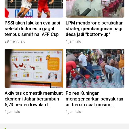
PSSI akan lakukan evaluasi
LPM mendorong perubahan
setelah Indonesia gagal
strategi pembangunan bagi
tembus semifinal AFF Cup
desa jadi "bottom-up"
38 menit lalu
1 jam lalu
Aktivitas domestik membuat
Polres Kuningan
ekonomi Jabar bertumbuh
menggencarkan penyaluran
5,73 persen triwulan II
air bersih saat musim
kemarau
1 jam lalu
1 jam lalu