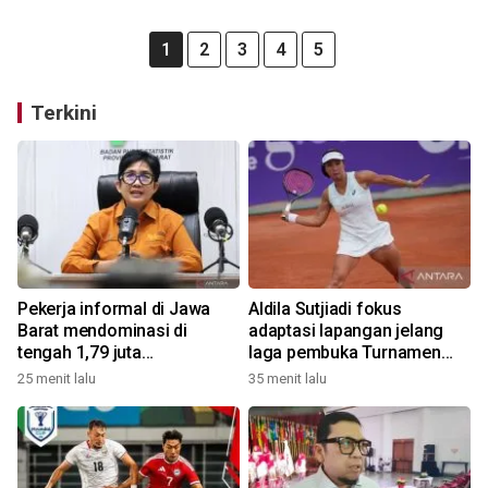
1
2
3
4
5
Terkini
Pekerja informal di Jawa
Aldila Sutjiadi fokus
Barat mendominasi di
adaptasi lapangan jelang
tengah 1,79 juta
laga pembuka Turnamen
pengangguran
WTA 1000
25 menit lalu
35 menit lalu