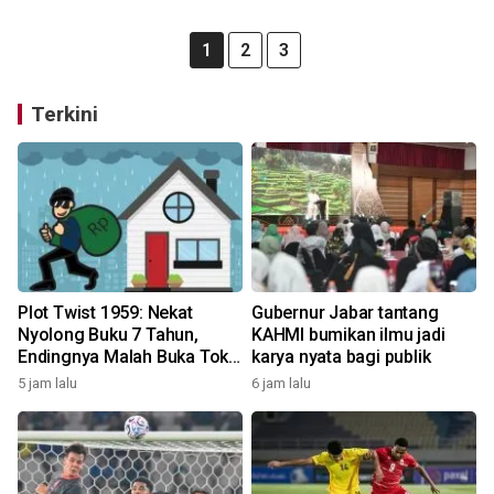
1
2
3
Terkini
Plot Twist 1959: Nekat
Gubernur Jabar tantang
Nyolong Buku 7 Tahun,
KAHMI bumikan ilmu jadi
Endingnya Malah Buka Toko
karya nyata bagi publik
Saingan!
5 jam lalu
6 jam lalu