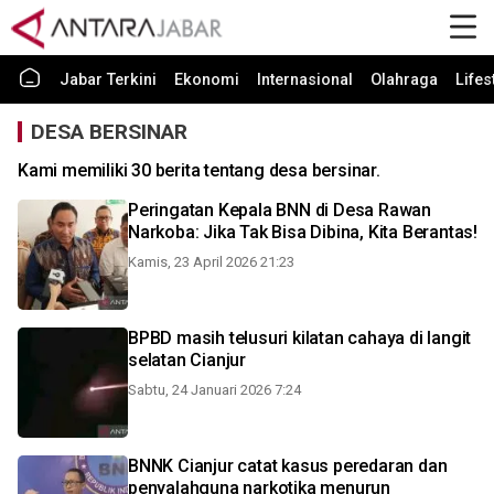
Jabar Terkini
Ekonomi
Internasional
Olahraga
Lifes
DESA BERSINAR
Kami memiliki 30 berita tentang desa bersinar.
Peringatan Kepala BNN di Desa Rawan
Narkoba: Jika Tak Bisa Dibina, Kita Berantas!
Kamis, 23 April 2026 21:23
BPBD masih telusuri kilatan cahaya di langit
selatan Cianjur
Sabtu, 24 Januari 2026 7:24
BNNK Cianjur catat kasus peredaran dan
penyalahguna narkotika menurun