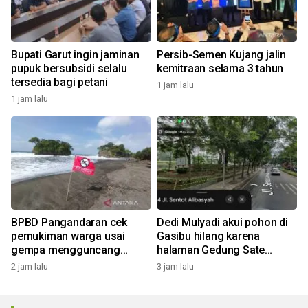
Bupati Garut ingin jaminan
Persib-Semen Kujang jalin
pupuk bersubsidi selalu
kemitraan selama 3 tahun
tersedia bagi petani
1 jam lalu
1 jam lalu
BPBD Pangandaran cek
Dedi Mulyadi akui pohon di
pemukiman warga usai
Gasibu hilang karena
gempa mengguncang
halaman Gedung Sate
dengan magnitudo 5,3
ditata: Pohonnya kecil
2 jam lalu
3 jam lalu