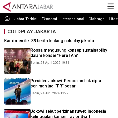
Jabar Terkini
Ekonomi
Internasional
Olahraga
Lifes
COLDPLAY JAKARTA
Kami memiliki 39 berita tentang coldplay jakarta.
Rossa mengusung konsep sustainability
dalam konser "Here I Am"
Senin, 28 April 2025 19:31
Presiden Jokowi: Persoalan hak cipta
seniman jadi "PR" besar
Senin, 24 Juni 2024 11:22
Jokowi sebut perizinan ruwet, Indonesia
ketinggalan konser Taylor Swift