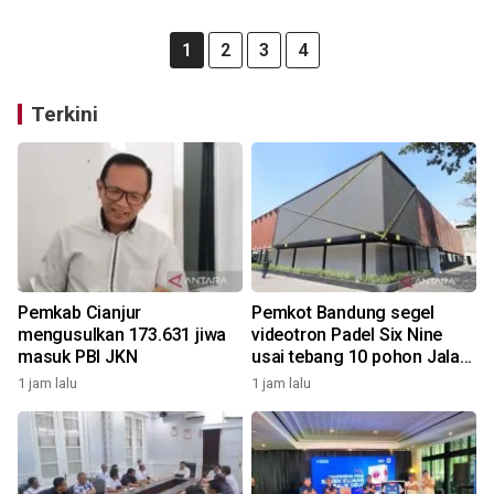
1
2
3
4
Terkini
Pemkab Cianjur
Pemkot Bandung segel
mengusulkan 173.631 jiwa
videotron Padel Six Nine
masuk PBI JKN
usai tebang 10 pohon Jalan
Riau
1 jam lalu
1 jam lalu