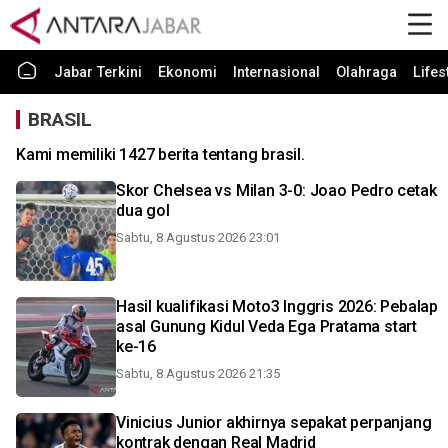
Jabar Terkini
Ekonomi
Internasional
Olahraga
Lifes
BRASIL
Kami memiliki 1427 berita tentang brasil.
Skor Chelsea vs Milan 3-0: Joao Pedro cetak
dua gol
Sabtu, 8 Agustus 2026 23:01
Hasil kualifikasi Moto3 Inggris 2026: Pebalap
asal Gunung Kidul Veda Ega Pratama start
ke-16
Sabtu, 8 Agustus 2026 21:35
Vinicius Junior akhirnya sepakat perpanjang
kontrak dengan Real Madrid