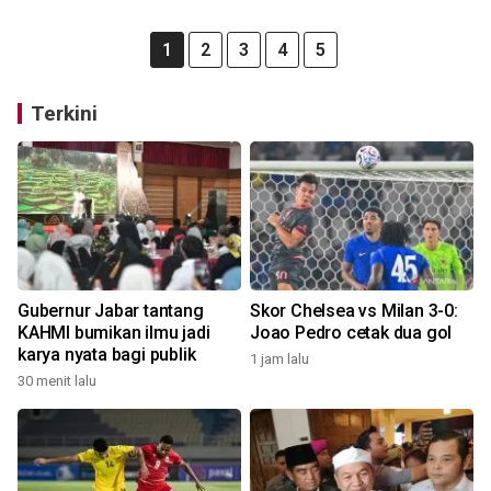
1
2
3
4
5
Terkini
Gubernur Jabar tantang
Skor Chelsea vs Milan 3-0:
KAHMI bumikan ilmu jadi
Joao Pedro cetak dua gol
karya nyata bagi publik
1 jam lalu
30 menit lalu