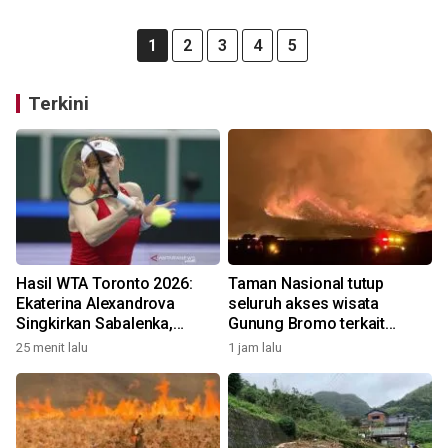
1
2
3
4
5
Terkini
Hasil WTA Toronto 2026:
Taman Nasional tutup
Ekaterina Alexandrova
seluruh akses wisata
Singkirkan Sabalenka,
Gunung Bromo terkait
Swiatek Segel Tiket
kebakaran hutan dan lahan
25 menit lalu
1 jam lalu
Perempat Final