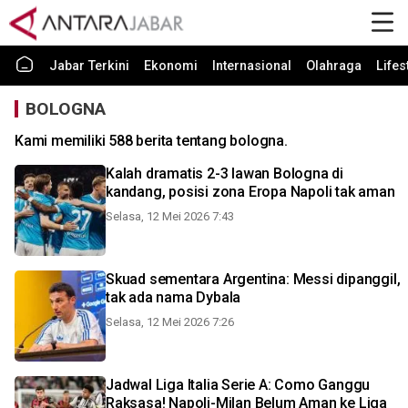
Jabar Terkini
Ekonomi
Internasional
Olahraga
Lifes
BOLOGNA
Kami memiliki 588 berita tentang bologna.
Kalah dramatis 2-3 lawan Bologna di
kandang, posisi zona Eropa Napoli tak aman
Selasa, 12 Mei 2026 7:43
Skuad sementara Argentina: Messi dipanggil,
tak ada nama Dybala
Selasa, 12 Mei 2026 7:26
Jadwal Liga Italia Serie A: Como Ganggu
Raksasa! Napoli-Milan Belum Aman ke Liga