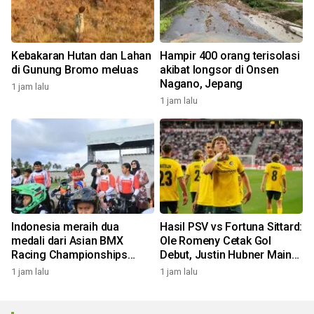
Kebakaran Hutan dan Lahan
Hampir 400 orang terisolasi
di Gunung Bromo meluas
akibat longsor di Onsen
Nagano, Jepang
1 jam lalu
1 jam lalu
Indonesia meraih dua
Hasil PSV vs Fortuna Sittard:
medali dari Asian BMX
Ole Romeny Cetak Gol
Racing Championships
Debut, Justin Hubner Main
2026
Penuh!
1 jam lalu
1 jam lalu