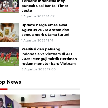
Terbaru: Indonesia intip
puncak usai bantai Timor
Leste
1 Agustus 2026 14:07
Update harga emas awal
Agustus 2026: Antam dan
semua merk utama turun!
1 Agustus 2026 18:14
Prediksi dan peluang
Indonesia vs Vietnam di AFF
2026: Menguji taktik Herdman
redam monster baru Vietnam
3 Agustus 2026 17:00
op News
u tangkis ganda putra Indonesia Nikolaus Joaquin (kiri
se usai mengalahkan ganda putra Indonesia Sabar K
Pahlevi Isfahani pada semifinal Polytron Indonesia Open
a, Sabtu (6/6/2026). Indra/Joaquin melaju ke final usai
NTARA FOTO/Fauzan/agr