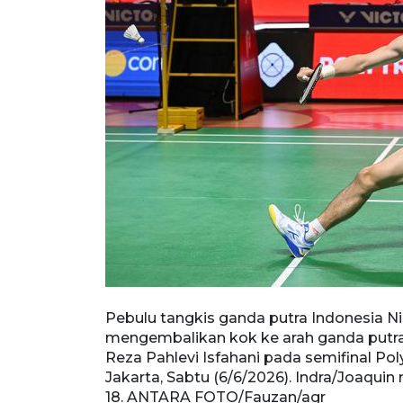
 Indra (kiri)
Pebulu tangkis ganda putra Indonesia Ni
ar Karyaman
mengembalikan kok ke arah ganda putr
Open 2026 di
Reza Pahlevi Isfahani pada semifinal Pol
ai menang dua
Jakarta, Sabtu (6/6/2026). Indra/Joaquin 
18. ANTARA FOTO/Fauzan/agr