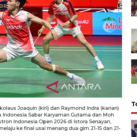
T
kolaus Joaquin (kiri) dan Raymond Indra (kanan)
Pebul
a Indonesia Sabar Karyaman Gutama dan Moh
berpo
ytron Indonesia Open 2026 di Istora Senayan,
Reza 
melaju ke final usai menang dua gim 21-15 dan 21-
Jakart
18. A