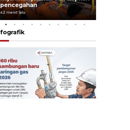
pencegahan
tengah d
42 menit lalu
5 Agustus 202
nfografik