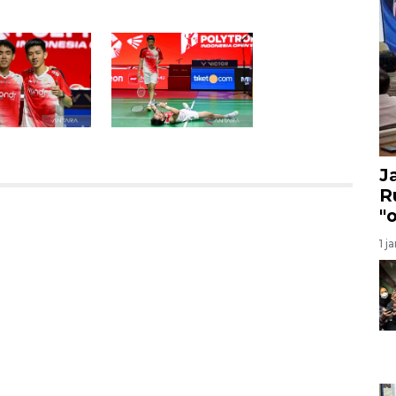
J
R
"
1 j