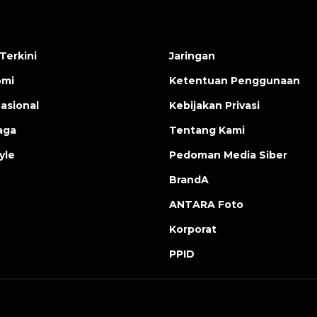
Terkini
Jaringan
omi
Ketentuan Penggunaan
nasional
Kebijakan Privasi
aga
Tentang Kami
yle
Pedoman Media Siber
BrandA
ANTARA Foto
Korporat
PPID