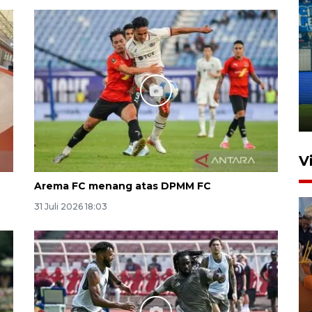
Penutupan latihan bela negara
dan manajerial SPPI di
Balikpapan
31 Juli 2026 18:01
V
Arema FC menang atas DPMM FC
31 Juli 2026 18:03
Taklukkan DPMM FC, Persib
amankan tiket semifinal Piala