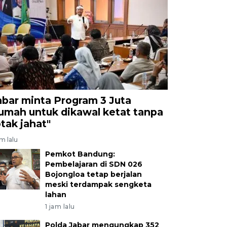
abar minta Program 3 Juta
umah untuk dikawal ketat tanpa
otak jahat"
am lalu
Pemkot Bandung:
Pembelajaran di SDN 026
Bojongloa tetap berjalan
meski terdampak sengketa
lahan
1 jam lalu
Polda Jabar mengungkap 352