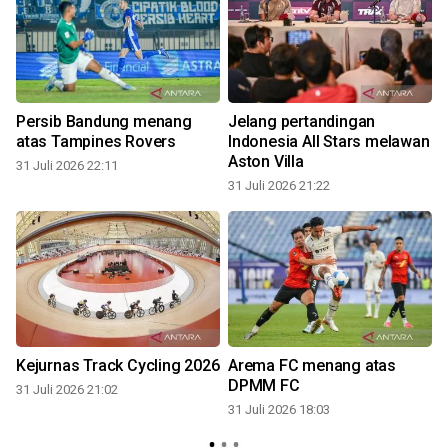
Persib Bandung menang
Jelang pertandingan
atas Tampines Rovers
Indonesia All Stars melawan
Aston Villa
31 Juli 2026 22:11
31 Juli 2026 21:22
3
Kejurnas Track Cycling 2026
Arema FC menang atas
DPMM FC
31 Juli 2026 21:02
31 Juli 2026 18:03
3