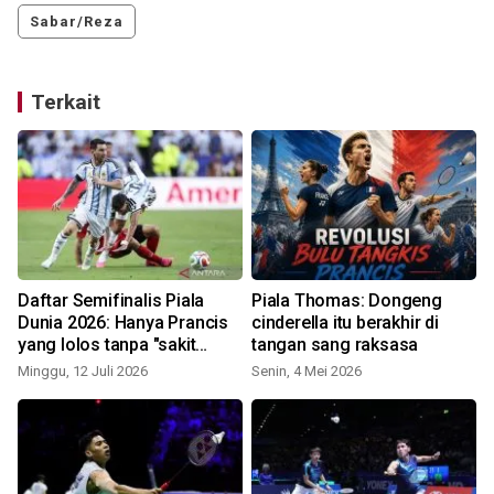
Sabar/Reza
Terkait
Daftar Semifinalis Piala
Piala Thomas: Dongeng
Dunia 2026: Hanya Prancis
cinderella itu berakhir di
yang lolos tanpa "sakit
tangan sang raksasa
jantung"
Minggu, 12 Juli 2026
Senin, 4 Mei 2026
M