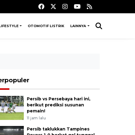
LIFESTYLE
OTOMOTIF LISTRIK
LAINNYA
erpopuler
Persib vs Persebaya hari ini,
berikut prediksi susunan
pemain!
11 jam lalu
Persib taklukkan Tampines