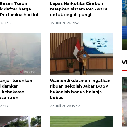
 Resmi Turun
Lapas Narkotika Cirebon
ek daftar harga
terapkan sistem PAS-KODE
Pertamina hari ini
untuk cegah pungli
Penutupan latihan bela negara
26 13:16
27 Juli 2026 21:49
dan manajerial SPPI di
Balikpapan
31 Juli 2026 18:01
V
anjur turunkan
Wamendikdasmen ingatkan
l damkar
ribuan sekolah Jabar BOSP
 kebakaran
bukanlah bonus belanja
esantren
bebas
 22:17
23 Juli 2026 15:52
Pigai: Penangkapan begal
tetap kewenangan aparat