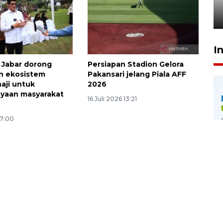
penegak hukum
29 Juli 2026 00:31
I
 Jabar dorong
Persiapan Stadion Gelora
n ekosistem
Pakansari jelang Piala AFF
aji untuk
2026
yaan masyarakat
16 Juli 2026 13:21
17:00