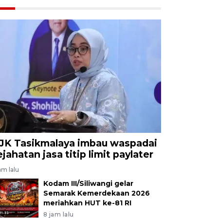
JK Tasikmalaya imbau waspadai
ejahatan jasa titip limit paylater
am lalu
Kodam III/Siliwangi gelar
Semarak Kemerdekaan 2026
meriahkan HUT ke-81 RI
8 jam lalu