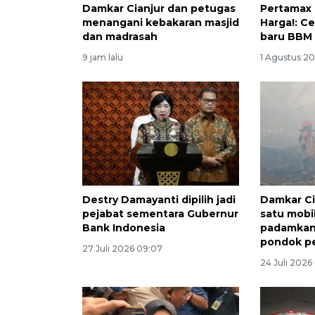
Damkar Cianjur dan petugas
Pertamax
menangani kebakaran masjid
Harga!: C
dan madrasah
baru BBM 
9 jam lalu
1 Agustus 20
Destry Damayanti dipilih jadi
Damkar Ci
pejabat sementara Gubernur
satu mobi
Bank Indonesia
padamkan
pondok p
27 Juli 2026 09:07
24 Juli 2026