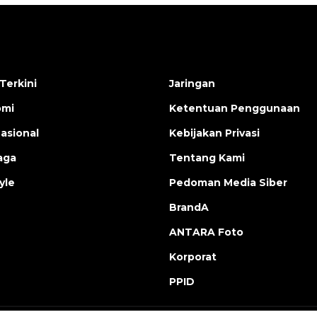
Terkini
Jaringan
omi
Ketentuan Penggunaan
nasional
Kebijakan Privasi
aga
Tentang Kami
yle
Pedoman Media Siber
BrandA
ANTARA Foto
Korporat
PPID