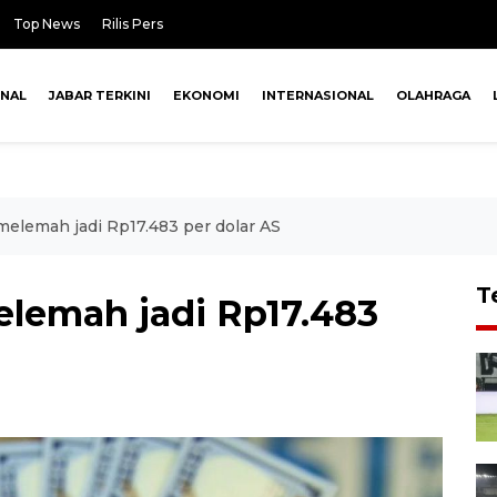
Top News
Rilis Pers
ONAL
JABAR TERKINI
EKONOMI
INTERNASIONAL
OLAHRAGA
 melemah jadi Rp17.483 per dolar AS
T
elemah jadi Rp17.483