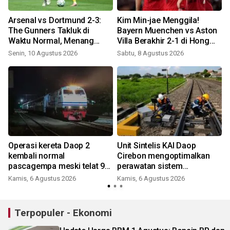
Arsenal vs Dortmund 2-3:
Kim Min-jae Menggila!
The Gunners Takluk di
Bayern Muenchen vs Aston
Waktu Normal, Menang
Villa Berakhir 2-1 di Hong
Drama Adu Penalti!
Kong
Senin, 10 Agustus 2026
Sabtu, 8 Agustus 2026
Operasi kereta Daop 2
Unit Sintelis KAI Daop
kembali normal
Cirebon mengoptimalkan
pascagempa meski telat 9-
perawatan sistem
60 menit
perjalanan KA
Kamis, 6 Agustus 2026
Kamis, 6 Agustus 2026
K
Terpopuler - Ekonomi